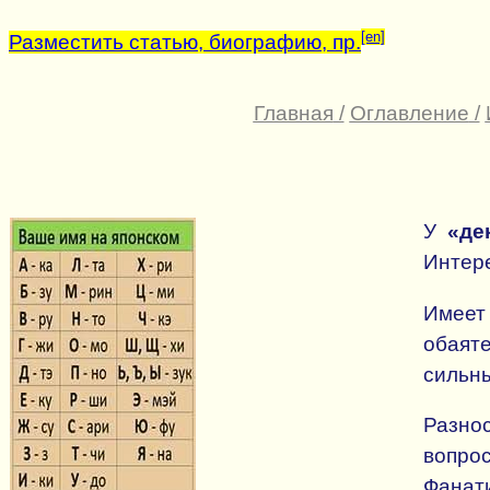
[en]
Разместить статью, биографию, пр.
Главная
/
Оглавление
/
У
«де
Интер
Имеет 
обаят
сильны
Разно
вопро
Фанати