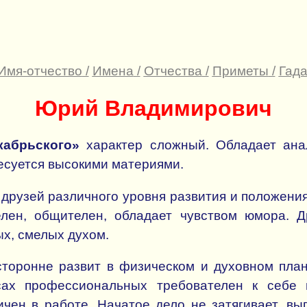
Имя-отчество
/
Имена
/
Отчества
/
Приметы
/
Гада
Юрий Владимирович
кабрьского»
характер сложный. Обладает анал
есуется высокими материями.
друзей различного уровня развития и положени
елен, общителен, обладает чувством юмора. 
х, смелых духом.
сторонне развит в физическом и духовном план
сах профессиональных требователен к себе 
чен в работе. Начатое дело не затягивает, вы