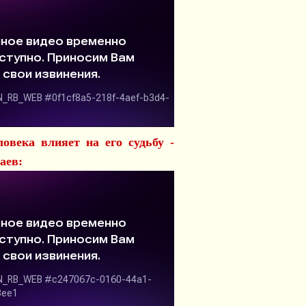
овека влияет на его судьбу -
аев: