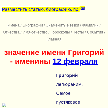
[en]
Разместить статью, биографию, пр.
Имена /
Биографии /
Знаменитые тезки /
Фамилии /
Отчества /
Имя-отчество /
Гороскопы /
Тесты /
События /
Главная
значение имени Григорий
- именины
12 февраля
Григорий
легкораним.
Самое
пустяковое