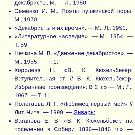
декабристы, М. — Л., 1950;
Семенко И. М., Поэты пушкинской поры,
М., 1970;
«Декабристы и их время». — М.; Л., 1951;
«Литературное наследие». — М., 1954. —
Т. 59;
Нечкина М. В. «Движение декабристов». —
М., 1955. — Т. 1;
Королева Н. «В. К. Кюхельбекер:
Вступительная ст. // В. К. Кюхельбекер.
Избранные произведения: В 2 т.» — М.; Л.,
1967. — Т. 1;
Полетаева Л. Г. «Любимец первый мой» //
Лит. Чита. — 1999. —
Январь
;
Ваганова Е. В. «В. К. Кюхельбекер на
поселении в Сибири 1836—1846 гг.» —