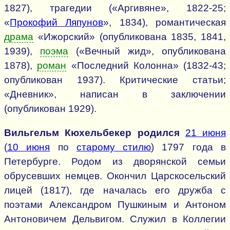
1827), трагедии («Аргивяне», 1822-25;
«
Прокофий Ляпунов
», 1834), романтическая
драма
«Ижорский» (опубликована 1835, 1841,
1939),
поэма
(«Вечный жид», опубликована
1878),
роман
«Последний Колонна» (1832-43;
опубликован 1937). Критические статьи;
«Дневник», написан в заключении
(опубликован 1929).
Вильгельм Кюхельбекер родился
21 июня
(
10 июня
по
старому стилю
) 1797 года в
Петербурге. Родом из дворянской семьи
обрусевших немцев. Окончил Царскосельский
лицей (1817), где началась его дружба с
поэтами Александром Пушкиным и Антоном
Антоновичем Дельвигом. Служил в Коллегии