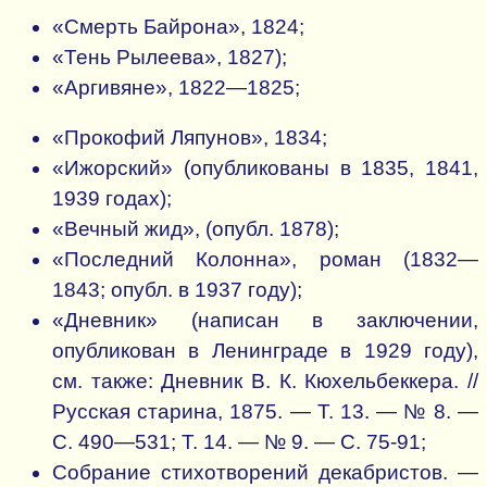
«Смерть Байрона», 1824;
«Тень Рылеева», 1827);
«Аргивяне», 1822—1825;
«Прокофий Ляпунов», 1834;
«Ижорский» (опубликованы в 1835, 1841,
1939 годах);
«Вечный жид», (опубл. 1878);
«Последний Колонна», роман (1832—
1843; опубл. в 1937 году);
«Дневник» (написан в заключении,
опубликован в Ленинграде в 1929 году),
см. также: Дневник В. К. Кюхельбеккера. //
Русская старина, 1875. — Т. 13. — № 8. —
С. 490—531; Т. 14. — № 9. — С. 75-91;
Собрание стихотворений декабристов. —