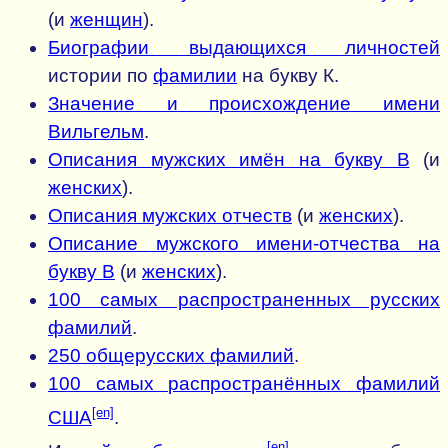
(и
женщин
).
Биографии выдающихся личностей
истории по
фамилии
на букву К.
Значение и происхождение имени
Вильгельм
.
Описания мужских имён на букву В
(и
женских
).
Описания мужских отчеств
(и
женских
).
Описание мужского имени-отчества на
букву В
(и
женских
).
100 самых распространенных русских
фамилий
.
250 общерусских фамилий
.
100 самых распространённых фамилий
[en]
США
.
[en]