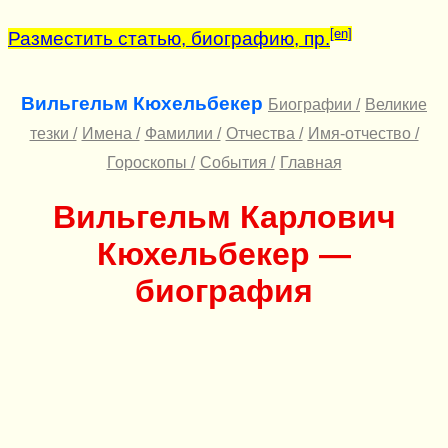
[en]
Разместить статью, биографию, пр.
Вильгельм Кюхельбекер
Биографии /
Великие
тезки /
Имена /
Фамилии /
Отчества /
Имя-отчество /
Гороскопы /
События /
Главная
Вильгельм Карлович
Кюхельбекер —
биография