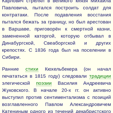
Карлович стрелял в великого князя Михаила
Павловича, пытался построить солдат для
контратаки. После подавления восстания
пытался бежать за границу, но был арестован
в Варшаве, приговорён к смертной казни,
замененной каторгой, которую отбывал в
Динабургской, Свеаборгской и других
крепостях. С 1836 года был на поселении в
Сибири.
Ранние
стихи
Кюхельбекера (он начал
печататься в 1815 году) следовали
традиции
элегической
поэзии
Василия Андреевича
Жуковского. В начале 20-х гг. он активно
выступил против сентиментализма с позиций
возглавленного Павлом Александровичем
Катениным одного из течений декабристского