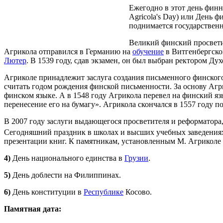
Ежегодно в этот день финн
Agricola's Day) или День ф
поднимается государственн
Великий финский просветит
Агрикола отправился в Германию на
обучение
в Витгенбергском
Лютер
. В 1539 году, сдав экзамен, он был выбран ректором Ду
Агриколе принадлежит заслуга создания письменного финского 
считать годом рождения финской письменности. За основу Агр
финском языке. А в 1548 году Агрикола перевел на финский яз
перенесение его на бумагу». Агрикола скончался в 1557 году 
В 2007 году заслуги выдающегося просветителя и реформатора
Сегодняшний праздник в школах и высших учебных заведения
презентации книг. К памятникам, установленным М. Агриколе 
4)
День национального единства в
Грузии
.
5)
День доблести на Филиппинах.
6)
День конституции в
Республике
Косово.
Памятная дата: