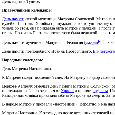
День жертв в Тунисе.
Православный календарь:
День памяти
святой мученицы Матроны Солунской. Матрона по
иудейки Павтилы. Хозяйка принуждала ее к отступничеству от 
узнала об этом, она приказала бить Матрону палками, а после 
стены. Но жизнь Павтилы после этого была недолгой — на том 
[en]
День памяти мучеников Мануила и Феодосия (
умерли
в 304 
День памяти преподобного Иоанна Прозорливого,
Египетского
Народный календарь:
День Матрены Наставницы.
К Матрене сходит последний снег. На Матрену во двор свозили 
Церковь 9 апреля отмечает день памяти Матроны Солунской, 
принуждала рабыню отречься от
Христа
и принять
иудаизм
. Н
Разъяренная хозяйка приказала забить Матрону до смерти. За т
В народе Матрону прозвали «настовицей». Вероятно, из-за наст
Матрена Настовица. К этому дню после весенних оттепелей по