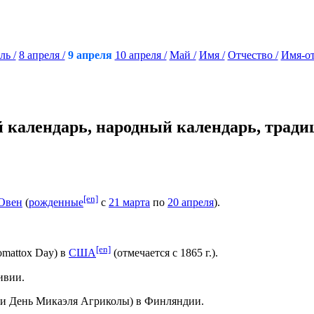
ль /
8 апреля /
9 апреля
10 апреля /
Май /
Имя /
Отчество /
Имя-от
й календарь, народный календарь, трад
.
[en]
Овен
(
рожденные
с
21 марта
по
20 апреля
).
[en]
mattox Day) в
США
(отмечается с 1865 г.).
ивии.
ли День Микаэля Агриколы) в Финляндии.