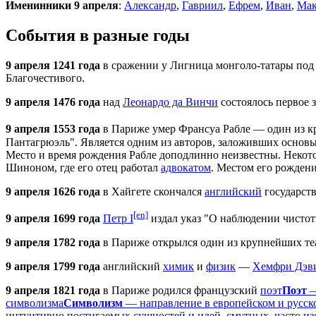
Именинники 9 апреля
:
Александр
,
Гавриил
,
Ефрем
,
Иван
,
Мак
События в разные годы
9 апреля 1241 года
в сражении у Лигница монголо-татары под 
Благочестивого.
9 апреля 1476 года
над
Леонардо да Винчи
состоялось первое з
9 апреля 1553 года
в Париже умер Франсуа Рабле — один из 
Пантагрюэль". Является одним из авторов, заложивших основ
Место и время рождения Рабле доподлинно неизвестны. Некото
Шиноном, где его отец работал
адвокатом
. Местом его рождени
9 апреля 1626 года
в Хайгете скончался
английский
государст
[en]
9 апреля 1699 года
Петр I
издал указ "О наблюдении чистоты
9 апреля 1782 года
в Париже открылся один из крупнейших те
9 апреля 1799 года
английский
химик
и
физик
—
Хемфри Дэв
9 апреля 1821 года
в Париже родился французский
поэт
Поэт
—
символизма
Символизм
— направление в европейском и русск
интуитивно постигаемых сущностей и идей, смутных, часто и