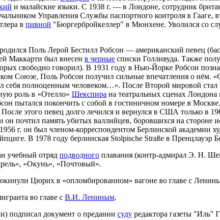
ский
и малайские языки. С 1938 г. — в Лондоне, сотрудник брит
начальником Управления Службы паспортного контроля в Гааге, 
тлера в
пивной
"Бюргербройкеллер" в Мюнхене. Уволился со с
 родился Поль Лерой Бестилл Робсон — американский певец (ба
ией Маккарти был внесен
в черные
списки Голливуда. Также полу
которых свободно говорил). В 1931 году в Нью-Йорке Робсон поз
ком Союзе, Поль Робсон получил сильные впечатления о нём. «С 
вал себя полноценным человеком…». После Второй мировой стал
вную роль в «Отелло»
Шекспира
на театральных сценах Лондона
обсон пытался покончить с собой в гостиничном номере в Москве
. После этого певец долго лечился и вернулся в США только в 1
 он почтил память убитых валлийцев, боровшихся на стороне и
С 1956 г. он был членом-корреспондентом Берлинской академии х
пциге. В 1978 году берлинская Stolpische Straße в Пренцлауэр Б
ан учебный отряд
подводного
плавания (контр-адмирал Э. Н. Ше
крель», «Окунь», «Почтовый».
 покинули Цюрих в «опломбированном» вагоне во главе с Ленин
игранта во главе с
В.И. Лениным
.
) подписал документ о предании
суду
редактора газеты "Иль" Г