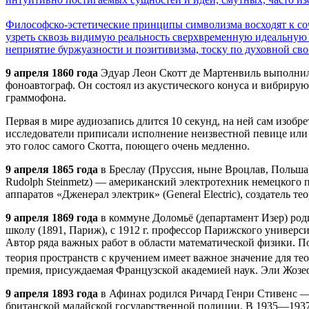
Философско-эстетические принципы символизма восходят к соч
узреть сквозь видимую реальность сверхвременную идеальную 
неприятие буржуазности и позитивизма, тоску по духовной св
9 апреля 1860 года
Эдуар Леон Скотт де Мартенвиль выполнил 
фоноавтограф. Он состоял из акустического конуса и вибрирую
граммофона.
Первая в мире аудиозапись длится 10 секунд, на ней сам изобр
исследователи приписали исполнение неизвестной певице или п
это голос самого Скотта, поющего очень медленно.
9 апреля 1865 года
в Бреслау (Пруссия, ныне Вроцлав, Польша) 
Rudolph Steinmetz) — американский электротехник немецкого
аппаратов «Дженерал электрик» (General Electric), создатель 
9 апреля 1869 года
в коммуне Доломьё (департамент Изер) ро
школу (1891, Париж), с 1912 г. профессор Парижского униве
Автор ряда важных работ в области математической физики. По
теория пространств с кручением имеет важное значение для т
премия, присуждаемая Французской академией наук. Эли Жозе
9 апреля 1893 года
в Афинах родился Ричард Генри Стивенс — 
британской малайской государственной полиции. В 1935—1937