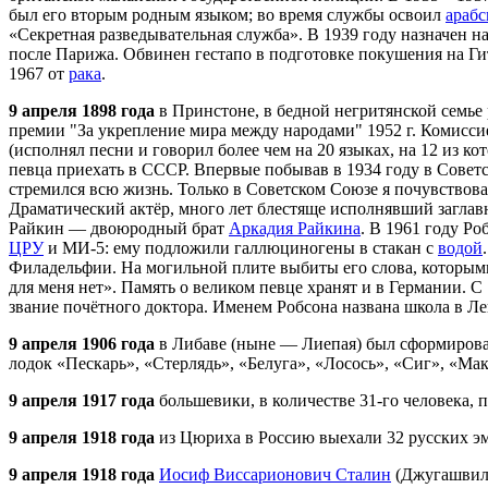
был его вторым родным языком; во время службы освоил
араб
«Секретная разведывательная служба». В 1939 году назначен 
после Парижа. Обвинен гестапо в подготовке покушения на Ги
1967 от
рака
.
9 апреля 1898 года
в Принстоне, в бедной негритянской семье
премии "За укрепление мира между народами" 1952 г. Комисс
(исполнял песни и говорил более чем на 20 языках, на 12 из 
певца приехать в СССР. Впервые побывав в 1934 году в Советс
стремился всю жизнь. Только в Советском Союзе я почувство
Драматический актёр, много лет блестяще исполнявший загла
Райкин — двоюродный брат
Аркадия Райкина
. В 1961 году Р
ЦРУ
и МИ-5: ему подложили галлюциногены в стакан с
водой
Филадельфии. На могильной плите выбиты его слова, которыми
для меня нет». Память о великом певце хранят и в Германии. 
звание почётного доктора. Именем Робсона названа школа в Лей
9 апреля 1906 года
в Либаве (ныне — Лиепая) был сформиров
лодок «Пескарь», «Стерлядь», «Белуга», «Лосось», «Сиг», «Ма
9 апреля 1917 года
большевики, в количестве 31-го человека,
9 апреля 1918 года
из Цюриха в Россию выехали 32 русских эм
9 апреля 1918 года
Иосиф Виссарионович Сталин
(Джугашвили