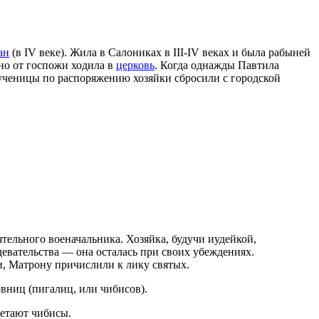
ан
(в IV веке). Жила в Салониках в III-IV веках и была рабыней
йно от госпожи ходила в
церковь
. Когда однажды Павтила
 мученицы по распоряжению хозяйки сбросили с городской
тельного военачальника. Хозяйка, будучи иудейкой,
здевательства — она осталась при своих убеждениях.
ти, Матрону причислили к лику святых.
овниц (пигалиц, или чибисов).
летают чибисы.