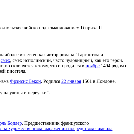
о-польское войско под командованием Генриха II
 наиболее известен как автор романа "Гаргантюа и
—
смех
, смех исполинский, часто чудовищный, как его герои.
тво склоняется к тому, что он родился в
ноябре
1494 рядом с
зей писателя.
лизма
Фрэнсис Бэкон
. Родился
22 января
1561 в Лондоне.
у на улицы и переулки".
ль Бодлер
. Предшественник французского
но на художественном выражении посредством символа