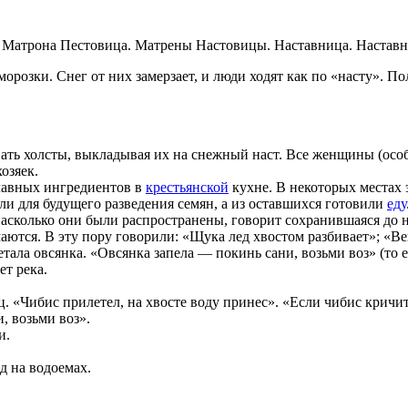
. Матрона Пестовица. Матрены Настовицы. Наставница. Настав
морозки. Снег от них замерзает, и люди ходят как по «насту». П
вать холсты, выкладывая их на снежный наст. Все женщины (особ
озяек.
лавных ингредиентов в
крестьянской
кухне. В некоторых местах 
ли для будущего разведения семян, а из оставшихся готовили
еду
, насколько они были распространены, говорит сохранившаяся до
аются. В эту пору говорили: «Щука лед хвостом разбивает»; «В
тала овсянка. «Овсянка запела — покинь сани, возьми воз» (то е
ет река.
. «Чибис прилетел, на хвосте воду принес». «Если чибис кричит 
, возьми воз».
и.
д на водоемах.