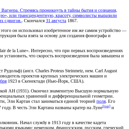
 Вагнера. Стремясь проникнуть в тайны бытия и сознания,
ую», или трансцендентную, красоту, символисты выразили
их сдвигов.
. Скончался
31 августа
1867.
этого он использовал изобретенное им же самим устройство —
рукция была взята за основу для создания фонографа и
air de la Lune». Интересно, что при первых воспроизведениях
и установить, что скорость воспроизведения была завышена и
дольф) (англ. Charles Proteus Steinmetz, нем. Carl August
ководитель проектов крупных электрических машин и
ября
1923 в Скенектади (Нью-Йорк, США).
жской АН (1931). Окончил знаменитую Высшую нормальную
еренциальных уравнений и дифференциальной геометрии.
и, Эли Картан стал заниматься единой теорией
поля
. Его
[гор]
 году. В честь Эли Картана названы кратер на Луне
и
овник. Начал службу в 1913 году в качестве кадета
олькими языками: немецким, французским, русским, греческий