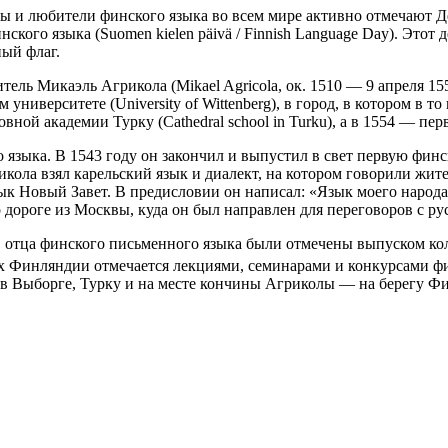
ы и любители финского языка во всем мире активно отмечают Ден
инского языка (Suomen kielen päivä / Finnish Language Day). Это
ый флаг.
ель Микаэль Агрикола (Mikael Agricola, ок. 1510 — 9 апреля 15
 университете (University of Wittenberg), в город, в котором в
ховной академии Турку (Cathedral school in Turku), а в 1554 —
языка. В 1543 году он закончил и выпустил в свет первую финс
икола взял карельский язык и диалект, на котором говорили жи
ык Новый Завет. В предисловии он написал: «Язык моего народа 
по дороге из Москвы, куда он был направлен для переговоров с 
, отца финского письменного языка были отмечены выпуском ко
х Финляндии отмечается лекциями, семинарами и конкурсами ф
в Выборге, Турку и на месте кончины Агриколы — на берегу Фи