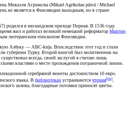
ь Микаэля Агриколы (Mikael Agrikolan päivä / Michael
т день не является в Финляндии выходным, но в стране
57) родился в нюландском приходе Перная. В 1536 году
 то время жил и работал великий немецкий реформатор
Мартин
 первым лютеранским епископом Финляндии.
кую Азбуку — ABC-kirja. Впоследствии этот год и стали
тели губернии Турку. Второй книгой был молитвенник на
существовал всегда, своей заслугой я считаю лишь
русскими властями о месте прохождения пограничной линии.
ллекционной серебряной монеты достоинством 10 евро.
[en]
инского языка. В
библиотеках
устраиваются
чтения
,
нского залива, благодарные потомки приносят цветы.