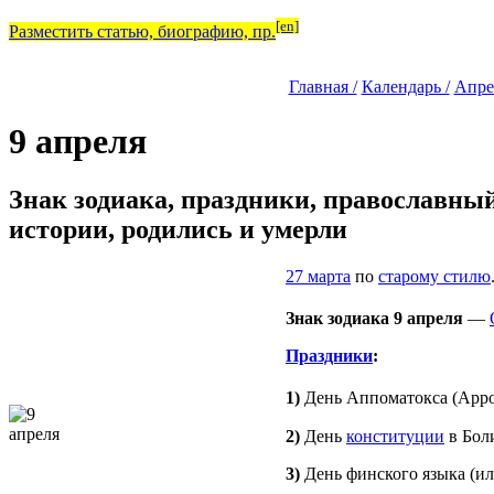
[en]
Разместить статью, биографию, пр.
Главная /
Календарь /
Апре
9 апреля
Знак зодиака, праздники, православны
истории, родились и умерли
27 марта
по
старому стилю
Знак зодиака 9 апреля
—
Праздники
:
1)
День Аппоматокса (Appo
2)
День
конституции
в Бол
3)
День финского языка (и