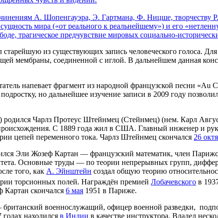
инениям А. Шопенгауэра, Э. Гартмана, Ф. Ницше, творчеству Р.
сущность мира («от реального к реальнейшему») и его «нетленн
ободе, трагическое предчувствие мировых социально-историческ
старейшую из существующих запись человеческого голоса. Для 
щей мембраны, соединенной с иглой. В дальнейшем данная конст
етатель напевает фрагмент из народной французской песни «Au Cl
одростку, но дальнейшее изучение записи в 2009 году позволил
родился Чарлз Протеус Штейнмец (Стейнмец) (нем. Карл Август Ру
 происхождения. С 1889 года жил в США. Главный инженер и ру
теории цепей переменного тока. Чарлз Штейнмец скончался
26 окт
дился Эли Жозеф Картан — французский математик, член Пари
рситета. Основные труды — по теории непрерывных групп, дифф
сле того, как
А. Эйнштейн
создал общую теорию относительност
еории торсионных полей. Награждён премией
Лобачевского
в 1937
ф Картан скончался
6 мая
1951 в Париже.
британский военнослужащий, офицер военной разведки, подполк
 годах находился
в Индии
в качестве инструктора. Владел неск