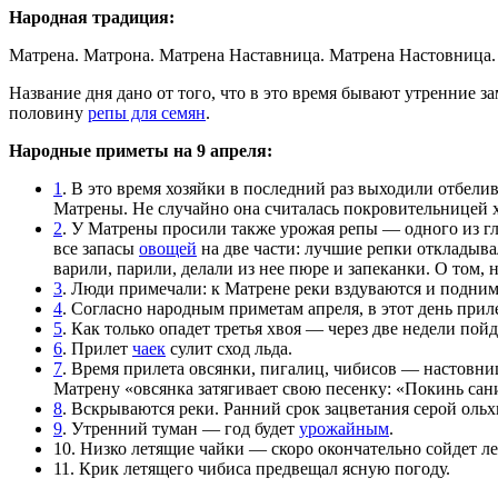
Народная традиция:
Матрена. Матрона. Матрена Наставница. Матрена Настовница
Название дня дано от того, что в это время бывают утренние за
половину
репы для семян
.
Народные приметы на 9 апреля:
1
. В это время хозяйки в последний раз выходили отбели
Матрены. Не случайно она считалась покровительницей х
2
. У Матрены просили также урожая репы — одного из г
все запасы
овощей
на две части: лучшие репки откладыва
варили, парили, делали из нее пюре и запеканки. О том
3
. Люди примечали: к Матрене реки вздуваются и подним
4
. Согласно народным приметам апреля, в этот день приле
5
. Как только опадет третья хвоя — через две недели пойд
6
. Прилет
чаек
сулит сход льда.
7
. Время прилета овсянки, пигалиц, чибисов — настовниц
Матрену «овсянка затягивает свою песенку: «Покинь сани
8
. Вскрываются реки. Ранний срок зацветания серой ольх
9
. Утренний туман — год будет
урожайным
.
10. Низко летящие чайки — скоро окончательно сойдет ле
11. Крик летящего чибиса предвещал ясную погоду.