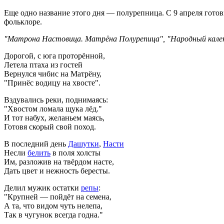
Еще одно название этого дня — полурепница. С 9 апреля готов
фольклоре.
"Матрона Настовица. Матрёна Полурепица", "Народный календа
Дорогой, с юга проторённой,
Летела птаха из гостей
Вернулся чибис на Матрёну,
"Принёс водицу на хвосте".
Вздувались реки, поднимаясь:
"Хвостом ломала щука лёд."
И тот набух, желаньем маясь,
Готовя скорый свой поход.
В последний день
Дашутки
,
Насти
Несли
белить
в поля холсты
Им, разложив на твёрдом насте,
Дать цвет и нежность бересты.
Делил мужик остатки
репы
:
"Крупней — пойдёт на семена,
А та, что видом чуть нелепа,
Так в чугунок всегда годна."