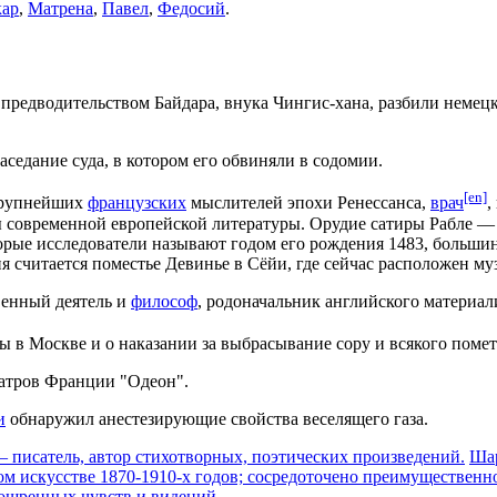
ар
,
Матрена
,
Павел
,
Федосий
.
предводительством Байдара, внука Чингис-хана, разбили немецк
аседание суда, в котором его обвиняли в содомии.
[en]
крупнейших
французских
мыслителей эпохи Ренессанса,
врач
,
ы современной европейской литературы. Орудие сатиры Рабле 
рые исследователи называют годом его рождения 1483, большинс
я считается поместье Девинье в Сёйи, где сейчас расположен му
венный деятель и
философ
, родоначальник английского материа
 в Москве и о наказании за выбрасывание сору и всякого помет
атров Франции "Одеон".
и
обнаружил анестезирующие свойства веселящего газа.
 писатель, автор стихотворных, поэтических произведений.
Шар
ом искусстве 1870-1910-х годов; сосредоточено преимуществен
зощренных чувств и видений.