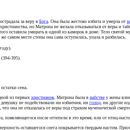
страдала за веру в
Бога
. Она была жестоко избита и умерла от
р
христианства, но Матрона не желала отказываться от веры и та
этого оставила умирать в одной из каморок в доме. Тело святой
же самом месте стены она сама оступилась, упала и разбилась.
году).
(394-395).
остатки сена.
одной из первых
христианок
. Матрона была в
рабстве
у жены влия
а девушку не подействовали ни избиения, ни
голод
, ни другие и
о, что она не отказалась от веры под страхом мученической смер
а, появляющегося после оттепели в это время, или от птиц-наст
верхность оставшегося снега покрывается твердым настом. При