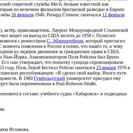
анской секретной службы Ми-6, больше известной как
вторым по величине филиалом британской разведки в Европе
лужбы
26 февраля
1946. Ричард Стивенс скончался
12 февраля
с), актёр, правозащитник. Лауреат Международной Сталинской
чил запрет на выезд из США вплоть до 1958 г. Полиглот
накомился с режиссёром
С. Эйзенштейном
, который пригласил
момента появления в России я понял, что нашёл то, к чему
 одним из лидеров движения за гражданские права в США.
 и Нью-Йорка. Аккомпаниатором Поля Робсона был Бруно
. Его сын утверждает, что попытку суицида спровоцировали
963 году. Поль Лерой Бестилл Робсон скончался
23 января
1976 в
спанских республиканцев: «Я сделал свой выбор. Иного пути
удожеств. В 1960
Гумбольдтский
университет присудил ему
ерге была переименована в Paul-Robeson-Straße.
ненович) в составе: учебного судна «Хабаровск» и подводных
ым.
аяза Исхакова.