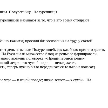
ницы. Полурепница. Полурепницы.
олурепницей называют за то, что в это время отбирают
енно ткачихи) просили благословения на труд у святой
этот день называли Полурепицей, так как было принято делить
. На Руси знали множество блюд из репы: ее фаршировали,
 нашего времени поговорка: «Проще пареной репы».
ешний ледок, что чужой порог — ненадежен».
сть, теперь нужно было передвигаться только на колесах).
с утра — к ясной погоде; низко летает — к сухой». На